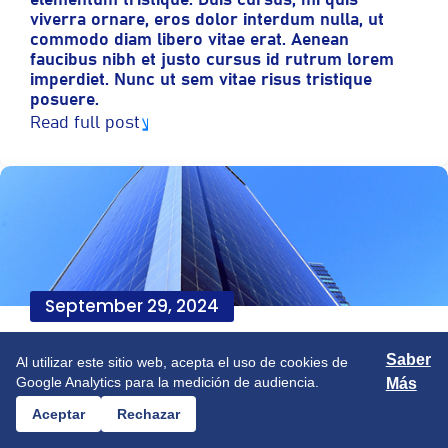
elementum tristique. Duis cursus, mi quis
viverra ornare, eros dolor interdum nulla, ut
commodo diam libero vitae erat. Aenean
faucibus nibh et justo cursus id rutrum lorem
imperdiet. Nunc ut sem vitae risus tristique
posuere.
Read full post
September 29, 2024
L'assurance Au Royaume-Uni
Saber
Al utilizar este sitio web, acepta el uso de cookies de
Google Analytics para la medición de audiencia.
Lorem ipsum dolor sit amet, consectetur
Más
adipiscing elit. Suspendisse varius enim in eros
Aceptar
Rechazar
elementum tristique. Duis cursus, mi quis
viverra ornare, eros dolor interdum nulla, ut