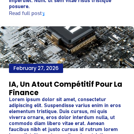
imperdiet. Nunc ut sem vitae risus tristique
posuere.
Read full post
February 27, 2026
IA, Un Atout Compétitif Pour La
Finance
Lorem ipsum dolor sit amet, consectetur
adipiscing elit. Suspendisse varius enim in eros
elementum tristique. Duis cursus, mi quis
viverra ornare, eros dolor interdum nulla, ut
commodo diam libero vitae erat. Aenean
faucibus nibh et justo cursus id rutrum lorem