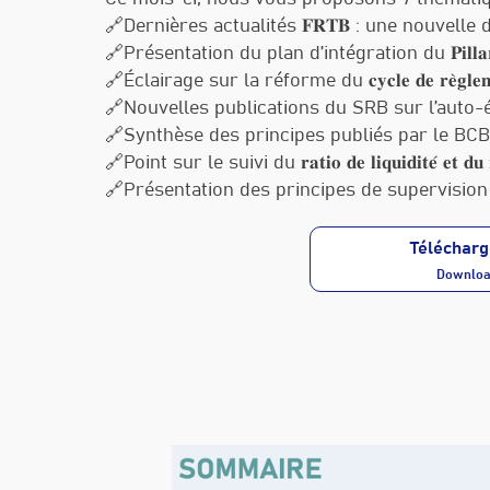
🔗Dernières actualités 𝐅𝐑𝐓𝐁 : une nouvelle
🔗Présentation du plan d’intégration du 𝐏𝐢𝐥𝐥𝐚
🔗Éclairage sur la réforme du 𝐜𝐲𝐜𝐥𝐞 𝐝𝐞 𝐫𝐞̀𝐠𝐥𝐞𝐦𝐞𝐧
🔗Nouvelles publications du SRB sur l’auto-évaluation 
🔗Synthèse des principes publiés par le BCBS sur la g
🔗Point sur le suivi du 𝐫𝐚𝐭𝐢𝐨 𝐝𝐞 𝐥𝐢𝐪𝐮𝐢𝐝𝐢𝐭𝐞́ 𝐞𝐭 𝐝𝐮 𝐫
🔗Présentation des principes de supervision des 𝐫𝐢
Télécharg
Download