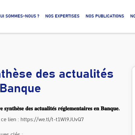
UI SOMMES-NOUS ?
NOS EXPERTISES
NOS PUBLICATIONS
N
thèse des actualités
 Banque
𝐲𝐧𝐭𝐡𝐞̀𝐬𝐞 𝐝𝐞𝐬 𝐚𝐜𝐭𝐮𝐚𝐥𝐢𝐭𝐞́𝐬 𝐫𝐞́𝐠𝐥𝐞𝐦𝐞𝐧𝐭𝐚𝐢𝐫𝐞𝐬 𝐞𝐧 𝐁𝐚𝐧𝐪𝐮𝐞.
e lien : https://we.tl/t-t1Wl9JUvQ7
ues clés :