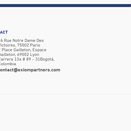
ACT
26 Rue Notre Dame Des
Victoires, 75002 Paris
2 Place Gailleton, Espace
Gailleton, 69002 Lyon
Carrera 13a # 89 - 31Bogotá,
Colombia
contact@exiompartners.com