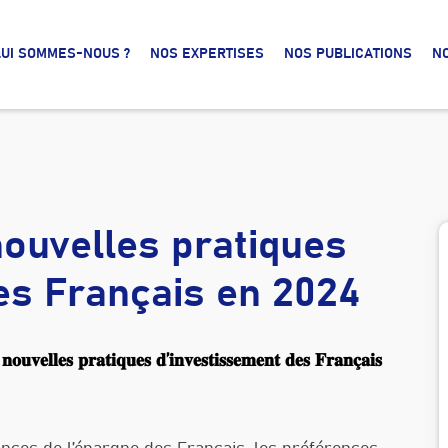
UI SOMMES-NOUS ?
NOS EXPERTISES
NOS PUBLICATIONS
N
ouvelles pratiques
es Français en 2024
𝐮𝐯𝐞𝐥𝐥𝐞𝐬 𝐩𝐫𝐚𝐭𝐢𝐪𝐮𝐞𝐬 𝐝’𝐢𝐧𝐯𝐞𝐬𝐭𝐢𝐬𝐬𝐞𝐦𝐞𝐧𝐭 𝐝𝐞𝐬 𝐅𝐫𝐚𝐧𝐜̧𝐚𝐢𝐬