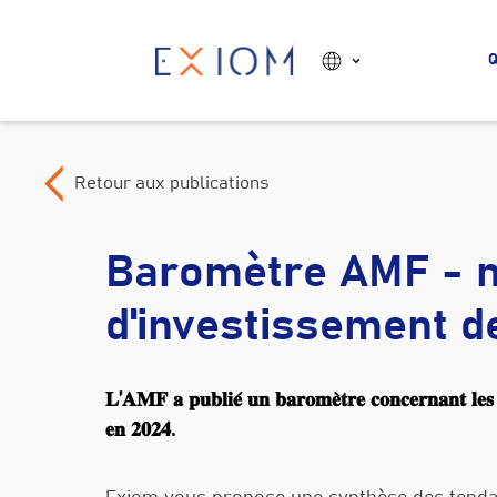
Q
Retour aux publications
Baromètre AMF - n
d'investissement d
𝐋’𝐀𝐌𝐅 𝐚 𝐩𝐮𝐛𝐥𝐢𝐞́ 𝐮𝐧 𝐛𝐚𝐫𝐨𝐦𝐞̀𝐭𝐫𝐞 𝐜𝐨𝐧𝐜𝐞𝐫𝐧𝐚𝐧𝐭 𝐥𝐞𝐬 𝐧
𝐞𝐧 𝟐𝟎𝟐𝟒.