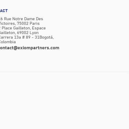
ACT
26 Rue Notre Dame Des
Victoires, 75002 Paris
2 Place Gailleton, Espace
Gailleton, 69002 Lyon
Carrera 13a # 89 - 31Bogotá,
Colombia
contact@exiompartners.com