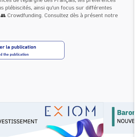
ces de l’épargne des Français, les préférences
s plébiscités, ainsi qu'un focus sur différentes
 et 👥 Crowdfunding. Consultez dès à présent notre
er la publication
 the publication