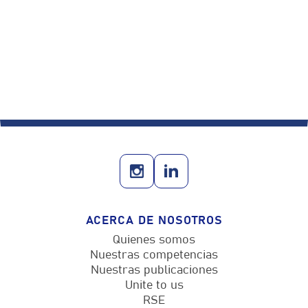
Está interesado en un entorno de trabajo
«de nueva creación», en una empresa joven
en una fase de fuerte crecimiento
ACERCA DE NOSOTROS
Quienes somos
Nuestras competencias
Nuestras publicaciones
Unite to us
RSE