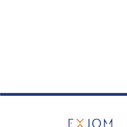
Diplômé(e) d’un bac +5 d’une grande éc
actuariat
Capacité à communiquer couramment en f
Expérience d’au moins 6 ans en risque 
Maîtrise de la programmation (C++, C#,
Qualités d’adaptation, rigueur, proactivi
Envie d’encadrer des équipes et de pr
Motivation pour relever de nouveaux d
Intérêt pour un environnement dynamiq